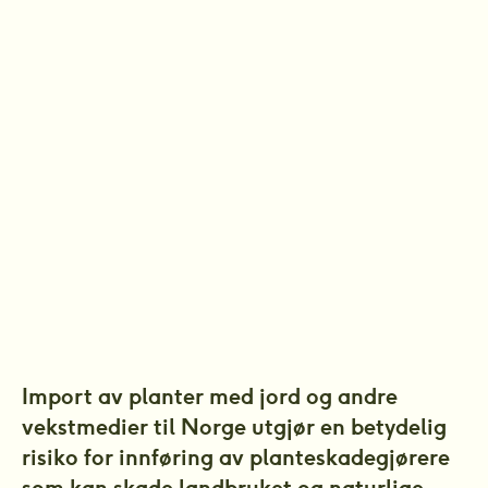
Konsekvenser av import 
av planter 
Import av planter med jord og andre 
vekstmedier til Norge utgjør en betydelig 
risiko for innføring av planteskadegjørere 
som kan skade landbruket og naturlige 