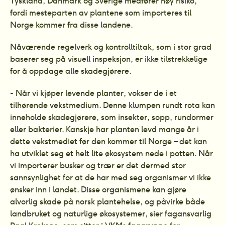
Tyskland, Danmark og Sverige medfører høy risiko, 
fordi mesteparten av plantene som importeres til 
Norge kommer fra disse landene.
Nåværende regelverk og kontrolltiltak, som i stor grad 
baserer seg på visuell inspeksjon, er ikke tilstrekkelige 
for å oppdage alle skadegjørere.
- Når vi kjøper levende planter, vokser de i et 
tilhørende vekstmedium. Denne klumpen rundt rota kan 
inneholde skadegjørere, som insekter, sopp, rundormer 
eller bakterier. Kanskje har planten levd mange år i 
dette vekstmediet før den kommer til Norge – det kan 
ha utviklet seg et helt lite økosystem nede i potten. Når 
vi importerer busker og trær er det dermed stor 
sannsynlighet for at de har med seg organismer vi ikke 
ønsker inn i landet. Disse organismene kan gjøre 
alvorlig skade på norsk plantehelse, og påvirke både 
landbruket og naturlige økosystemer, sier fagansvarlig 