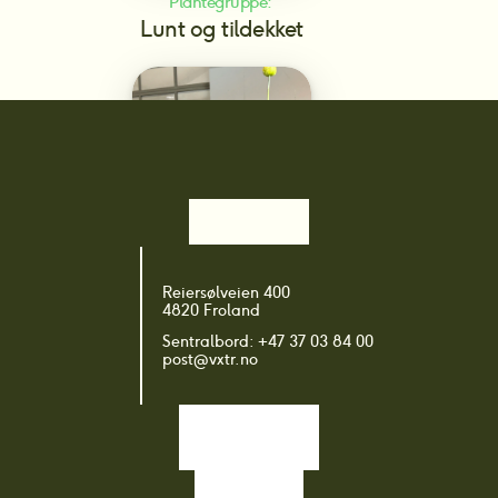
Plantegruppe: 
Lunt og tildekket
Plantegruppe: 
Reiersølveien 400
Prydkultivarer
4820 Froland
Sentralbord: +47 37 03 84 00
post@vxtr.no