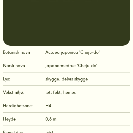
Botanisk navn
Actaea japonica 'Cheju-do'
Norsk navn:
Japanormedrue 'Cheju-do'
Lys:
skygge, delvis skygge
Vekstmiljø:
lett fukt, humus
Herdighetsone:
H4
Høyde
0,6 m
Blomstring:
høst