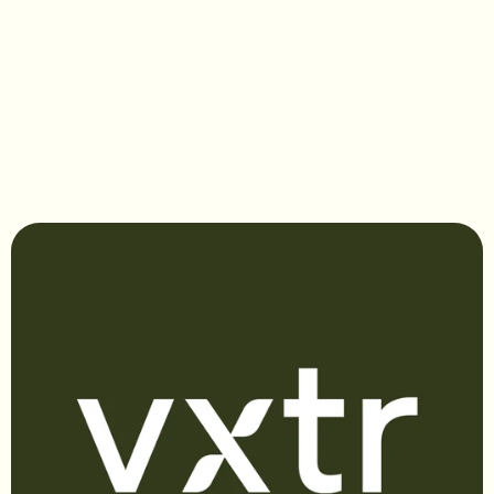
Actaea japonica 'Cheju-do'