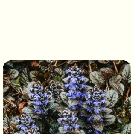
Ajuga reptans 
'Atropurpurea'