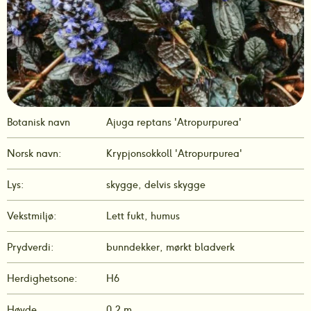
Botanisk navn
Ajuga reptans 'Atropurpurea'
Norsk navn:
Krypjonsokkoll 'Atropurpurea'
Lys:
skygge, delvis skygge
Vekstmiljø:
Lett fukt, humus
Prydverdi:
bunndekker, mørkt bladverk
Herdighetsone:
H6
Høyde
0,2 m