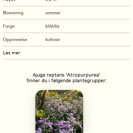
Blomstring:
sommer
Farge:
blålilla
Opprinnelse:
kultivar
Les mer
Ajuga reptans 'Atropurpurea'
finner du i følgende plantegrupper: