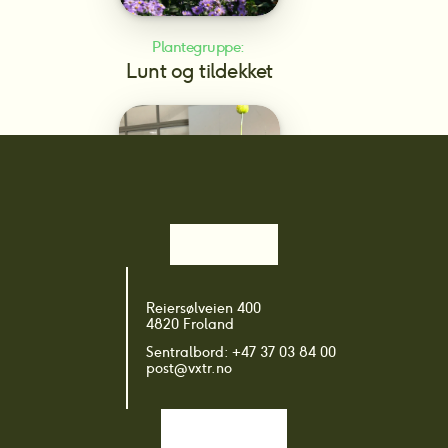
Plantegruppe: 
Lunt og tildekket
Plantegruppe: 
Reiersølveien 400
Prydkultivarer
4820 Froland
Sentralbord: +47 37 03 84 00
post@vxtr.no