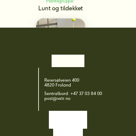
Plantegruppe: 
Lunt og tildekket
Plantegruppe: 
Reiersølveien 400
Prydkultivarer
4820 Froland
Sentralbord: +47 37 03 84 00
post@vxtr.no