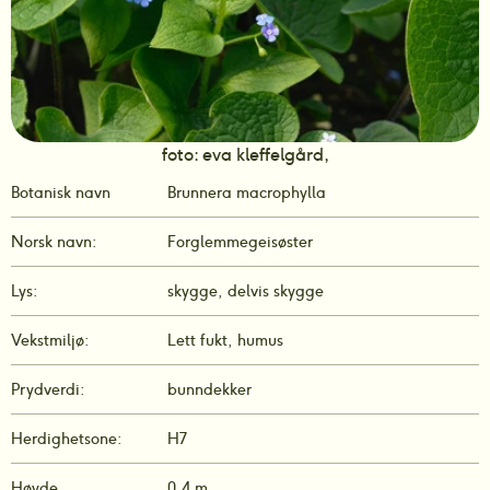
foto: eva kleffelgård,
Botanisk navn
Brunnera macrophylla
Norsk navn:
Forglemmegeisøster 
Lys:
skygge, delvis skygge
Vekstmiljø:
Lett fukt, humus
Prydverdi:
bunndekker
Herdighetsone:
H7
Høyde
0,4 m