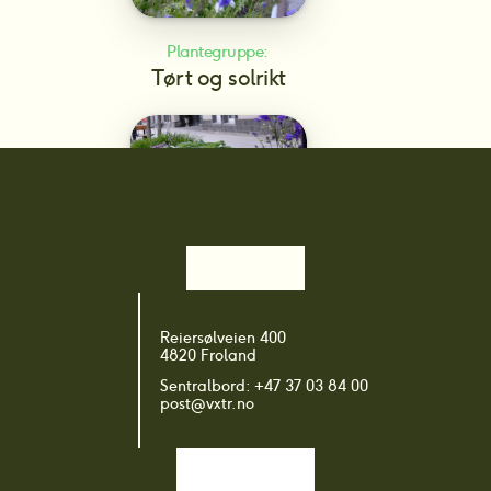
Plantegruppe: 
Tørt og solrikt
Plantegruppe: 
Reiersølveien 400
Urbane miljøer og infrastruktur
4820 Froland
Sentralbord: +47 37 03 84 00
post@vxtr.no