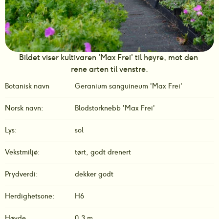
Bildet viser kultivaren 'Max Frei' til høyre, mot den 
rene arten til venstre.
Botanisk navn
Geranium sanguineum 'Max Frei'
Norsk navn:
Blodstorknebb 'Max Frei'
Lys:
sol
Vekstmiljø:
tørt, godt drenert
Prydverdi:
dekker godt
Herdighetsone:
H6
Høyde
0,3 m