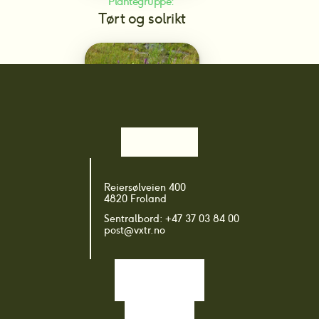
Plantegruppe: 
Tørt og solrikt
Plantegruppe: 
Reiersølveien 400
Regnbed/Vadi – Vått og fuktig
4820 Froland
Sentralbord: +47 37 03 84 00
post@vxtr.no