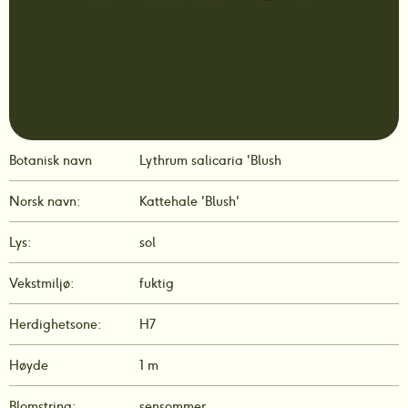
Botanisk navn
Lythrum salicaria 'Blush
Norsk navn:
Kattehale 'Blush'
Lys:
sol
Vekstmiljø:
fuktig
Herdighetsone:
H7
Høyde
1 m
Blomstring:
sensommer