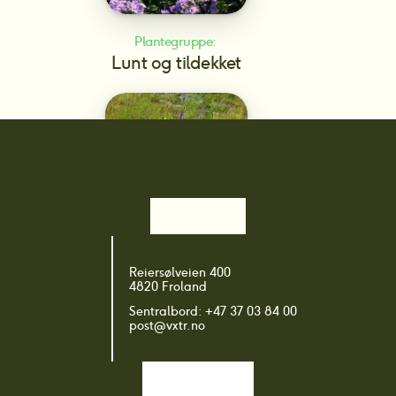
Plantegruppe: 
Lunt og tildekket
Plantegruppe: 
Reiersølveien 400
Regnbed/Vadi – Vått og fuktig
4820 Froland
Sentralbord: +47 37 03 84 00
post@vxtr.no