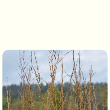
Molinia caerulea 
'Moorflamme' 