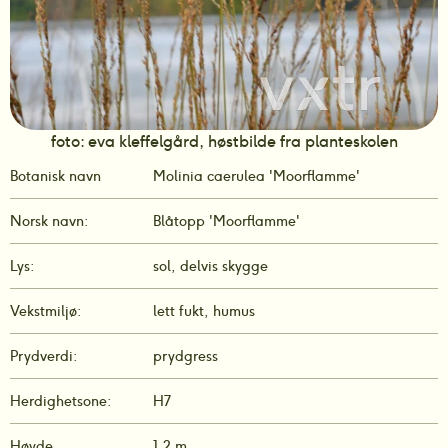
foto: eva kleffelgård, høstbilde fra planteskolen
Botanisk navn
Molinia caerulea 'Moorflamme' 
Norsk navn:
Blåtopp 'Moorflamme' 
Lys:
sol, delvis skygge
Vekstmiljø:
lett fukt, humus
Prydverdi:
prydgress
Herdighetsone:
H7
Høyde
1,2 m