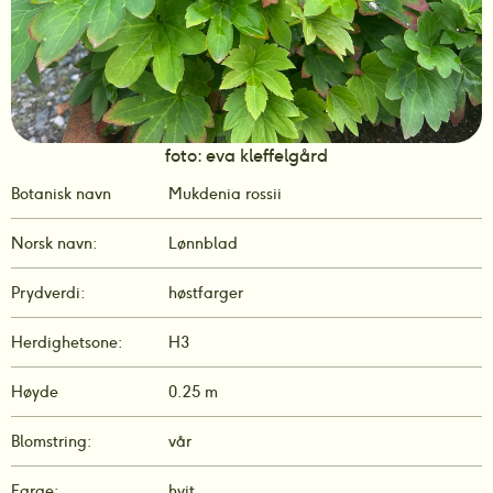
foto: eva kleffelgård
Botanisk navn
Mukdenia rossii
Norsk navn:
Lønnblad
Prydverdi:
høstfarger
Herdighetsone:
H3
Høyde
0.25 m
Blomstring:
vår
Farge:
hvit