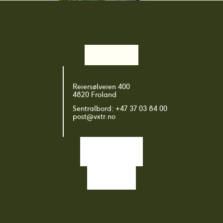
Plantegruppe: 
Reiersølveien 400
Urbane miljøer og infrastruktur
4820 Froland
Sentralbord: +47 37 03 84 00
post@vxtr.no