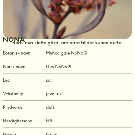
foto: eva kleffelgård, om bare bilder kunne dufte
Botanisk navn
Myrica gale NoNa®
Norsk navn:
Pors NoNa®
Lys:
sol
Vekstmiljø:
jevn fukt
Prydverdi:
duft
Herdighetsone:
H8
Høyde
0,6 m