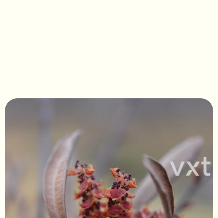
Myrica gale NoNa®