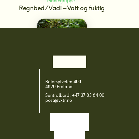
Plantegruppe: 
Regnbed/Vadi – Vått og fuktig
Plantegruppe: 
Reiersølveien 400
Revegetering
4820 Froland
Sentralbord: +47 37 03 84 00
post@vxtr.no