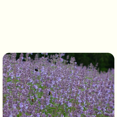
Nepeta fassennii 'Walkers 
low'