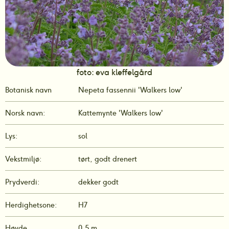
foto: eva kleffelgård
Botanisk navn
Nepeta fassennii 'Walkers low'
Norsk navn:
Kattemynte 'Walkers low'
Lys:
sol
Vekstmiljø:
tørt, godt drenert
Prydverdi:
dekker godt
Herdighetsone:
H7
Høyde
0,5 m