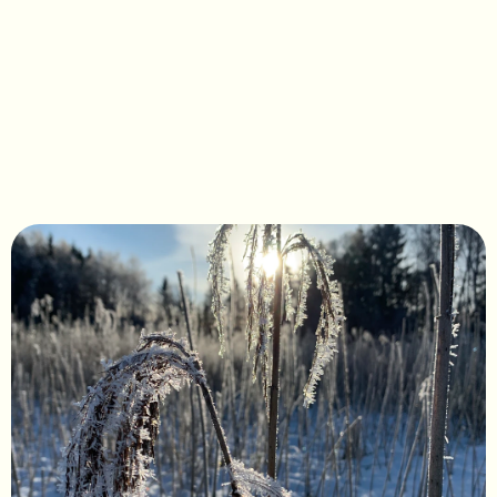
Phragmites australis 
NoNa®