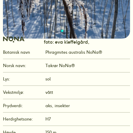
foto: eva kleffelgård,
Botanisk navn
Phragmites australis NoNa®
Norsk navn:
Takrør NoNa®
Lys:
sol
Vekstmiljø:
vått
Prydverdi:
aks, insekter
Herdighetsone:
H7
Høyde
150 m