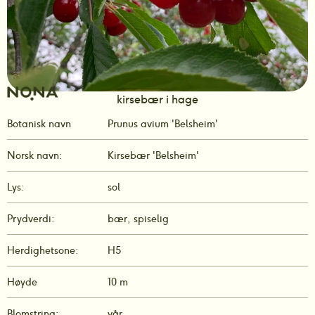
kirsebær i hage
Botanisk navn
Prunus avium 'Belsheim'
Norsk navn:
Kirsebær 'Belsheim'
Lys:
sol
Prydverdi:
bær, spiselig
Herdighetsone:
H5
Høyde
10 m
Blomstring:
vår