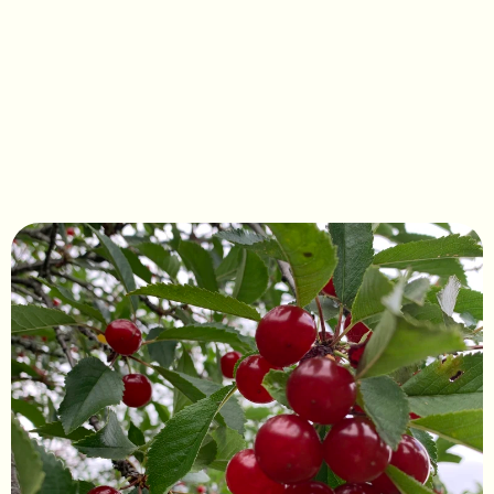
Prunus avium 'Belsheim'