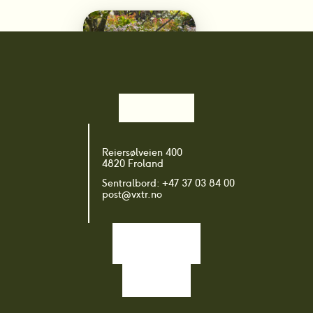
Plantegruppe: 
Reiersølveien 400
Lunt og tildekket
4820 Froland
Sentralbord: +47 37 03 84 00
post@vxtr.no