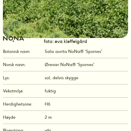
foto: eva kleffelgård
Botanisk navn
Salix aurita NoNa® 'Spornes'
Norsk navn:
Ørevier NoNa® 'Spornes'
Lys:
sol, delvis skygge
Vekstmiljø:
fuktig
Herdighetsone:
H6
Høyde
2 m
Blomstring:
vår