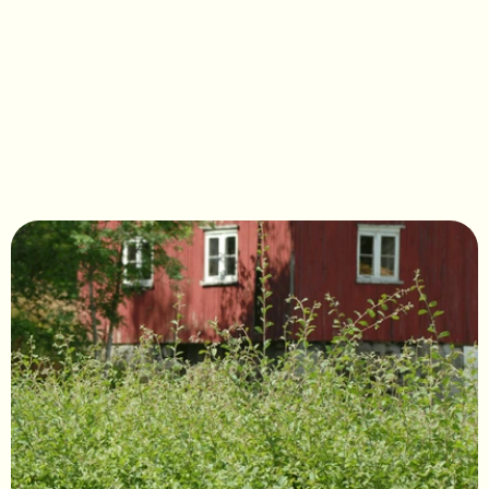
Salix aurita NoNa® 
'Spornes'