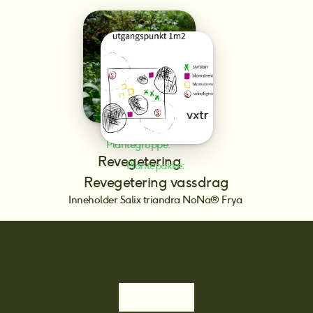
Plantegruppe: 
Revegetering
Plantepakke: 
Revegetering vassdrag
Inneholder Salix triandra NoNa® Frya 