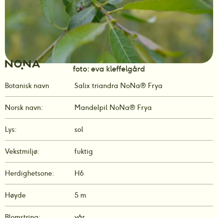
foto: eva kleffelgård
Botanisk navn
Salix triandra NoNa® Frya 
Norsk navn:
Mandelpil NoNa® Frya
Lys:
sol
Vekstmiljø:
fuktig
Herdighetsone:
H6
Høyde
5 m
Blomstring:
vår