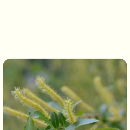
Salix triandra NoNa® Frya 