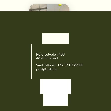
Plantegruppe: 
Reiersølveien 400
Prydkultivarer
4820 Froland
Sentralbord: +47 37 03 84 00
post@vxtr.no