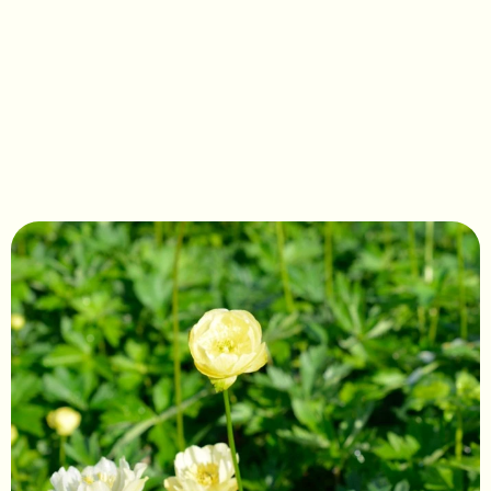
Trollius cultorum 'New 
moon' 