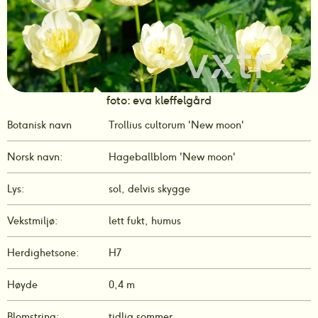
foto: eva kleffelgård
Botanisk navn
Trollius cultorum 'New moon' 
Norsk navn:
Hageballblom 'New moon' 
Lys:
sol, delvis skygge
Vekstmiljø:
lett fukt, humus
Herdighetsone:
H7
Høyde
0,4 m
Blomstring:
tidlig sommer