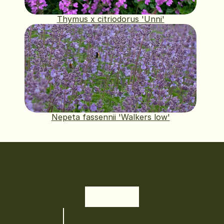
Thymus x citriodorus 'Unni'
Nepeta fassennii 'Walkers low'