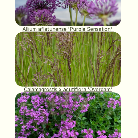
Allium aflatunense 'Purple Sensation' 
Calamagrostis x acutiflora 'Overdam'