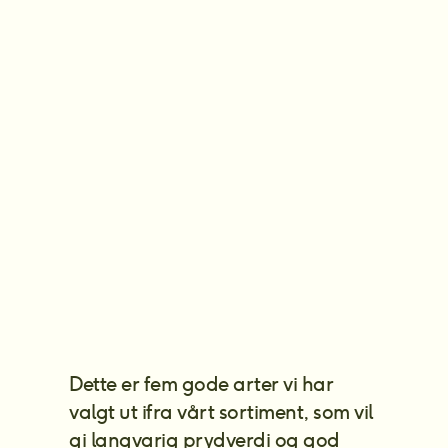
Åpent, solrikt og tørt
Dette er fem gode arter vi har 
valgt ut ifra vårt sortiment, som vil 
gi langvarig prydverdi og god 